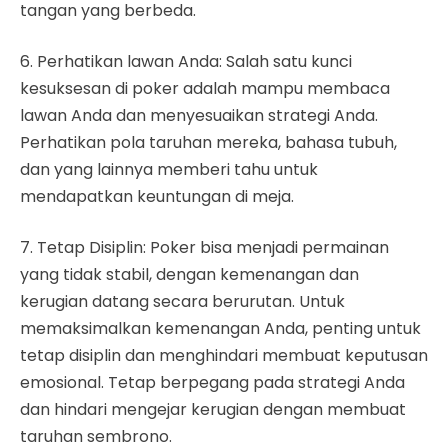
tangan yang berbeda.
6. Perhatikan lawan Anda: Salah satu kunci
kesuksesan di poker adalah mampu membaca
lawan Anda dan menyesuaikan strategi Anda.
Perhatikan pola taruhan mereka, bahasa tubuh,
dan yang lainnya memberi tahu untuk
mendapatkan keuntungan di meja.
7. Tetap Disiplin: Poker bisa menjadi permainan
yang tidak stabil, dengan kemenangan dan
kerugian datang secara berurutan. Untuk
memaksimalkan kemenangan Anda, penting untuk
tetap disiplin dan menghindari membuat keputusan
emosional. Tetap berpegang pada strategi Anda
dan hindari mengejar kerugian dengan membuat
taruhan sembrono.