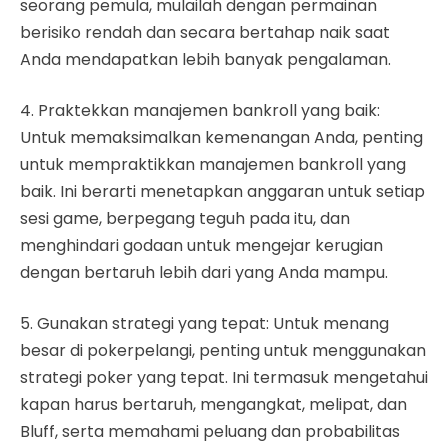
seorang pemula, mulailah dengan permainan
berisiko rendah dan secara bertahap naik saat
Anda mendapatkan lebih banyak pengalaman.
4. Praktekkan manajemen bankroll yang baik:
Untuk memaksimalkan kemenangan Anda, penting
untuk mempraktikkan manajemen bankroll yang
baik. Ini berarti menetapkan anggaran untuk setiap
sesi game, berpegang teguh pada itu, dan
menghindari godaan untuk mengejar kerugian
dengan bertaruh lebih dari yang Anda mampu.
5. Gunakan strategi yang tepat: Untuk menang
besar di pokerpelangi, penting untuk menggunakan
strategi poker yang tepat. Ini termasuk mengetahui
kapan harus bertaruh, mengangkat, melipat, dan
Bluff, serta memahami peluang dan probabilitas