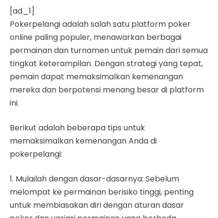
[ad_1]
Pokerpelangi adalah salah satu platform poker
online paling populer, menawarkan berbagai
permainan dan turnamen untuk pemain dari semua
tingkat keterampilan. Dengan strategi yang tepat,
pemain dapat memaksimalkan kemenangan
mereka dan berpotensi menang besar di platform
ini.
Berikut adalah beberapa tips untuk
memaksimalkan kemenangan Anda di
pokerpelangi:
1. Mulailah dengan dasar-dasarnya: Sebelum
melompat ke permainan berisiko tinggi, penting
untuk membiasakan diri dengan aturan dasar