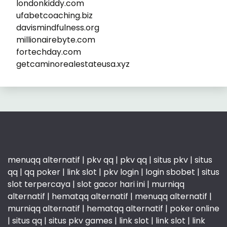
londonkiddy.com
ufabetcoaching.biz
davismindfulness.org
millionairebyte.com
fortechday.com
getcaminorealestateusa.xyz
menuqq alternatif
|
pkv qq
|
pkv qq
|
situs pkv
|
situs
qq
|
qq poker
|
link slot
|
pkv login
|
login sbobet
|
situs
slot terpercaya
|
slot gacor hari ini
|
murniqq
alternatif
|
hematqq alternatif
|
menuqq alternatif
|
murniqq alternatif
|
hematqq alternatif
|
poker online
|
situs qq
|
situs pkv games
|
link slot
|
link slot
|
link