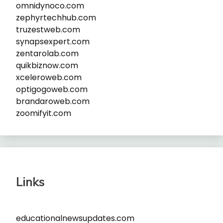
omnidynoco.com
zephyrtechhub.com
truzestweb.com
synapsexpert.com
zentarolab.com
quikbiznow.com
xceleroweb.com
optigogoweb.com
brandaroweb.com
zoomifyit.com
Links
educationalnewsupdates.com