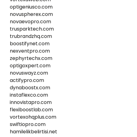
optigeniusco.com
novuspherex.com
novaevopro.com
trusparktech.com
trubrandzhq.com
boostifynet.com
nexventpro.com
zephyrtechx.com
optigoxpert.com
novuswayz.com
actifypro.com
dynaboostx.com
instaflexco.com
innovistapro.com
flexiboostlab.com
vortexohqplus.com
swiftiopro.com
hamilelikbelirtisi.net