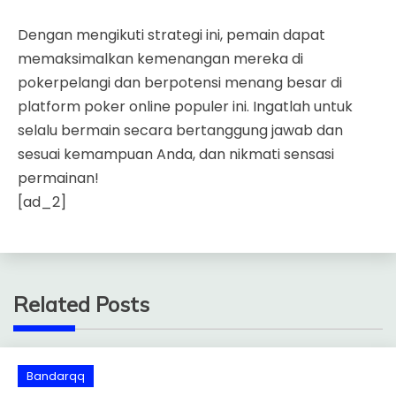
Dengan mengikuti strategi ini, pemain dapat
memaksimalkan kemenangan mereka di
pokerpelangi dan berpotensi menang besar di
platform poker online populer ini. Ingatlah untuk
selalu bermain secara bertanggung jawab dan
sesuai kemampuan Anda, dan nikmati sensasi
permainan!
[ad_2]
Related Posts
Bandarqq