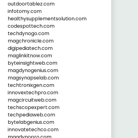
outdoortablez.com
infotomy.com
healthysupplementsolution.com
codespottech.com
techdynogo.com
magchronicle.com
digipediatech.com
maglinkitnow.com
byteinsightweb.com
magdynogenius.com
magsynapselab.com
techtronixgen.com
innovextechpro.com
magcircuitweb.com
techscopexpert.com
techpediaweb.com
bytelabgenius.com
innovatetechco.com
magdynopro.com