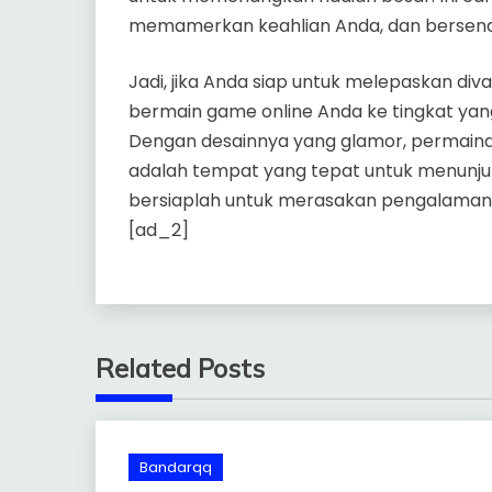
memamerkan keahlian Anda, dan bersen
Jadi, jika Anda siap untuk melepaskan d
bermain game online Anda ke tingkat yang 
Dengan desainnya yang glamor, permainan y
adalah tempat yang tepat untuk menunjukk
bersiaplah untuk merasakan pengalaman 
[ad_2]
Related Posts
Bandarqq