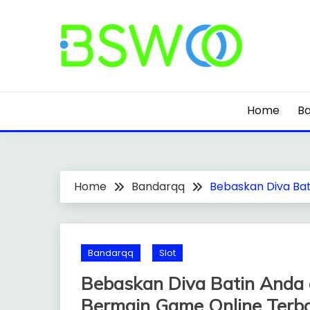
Skip
to
content
Nikmati kemudahan bermain slot gacor di rum
SLOT GACOR DEPOS
RUMAH
Home
B
Home
Bandarqq
Bebaskan Diva Ba
Bandarqq
Slot
Bebaskan Diva Batin Anda
Bermain Game Online Terba