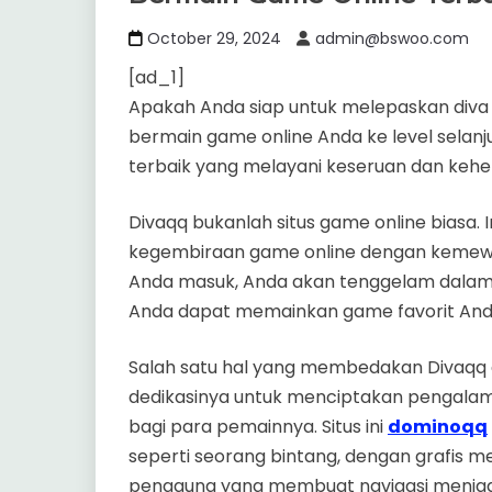
October 29, 2024
admin@bswoo.com
[ad_1]
Apakah Anda siap untuk melepaskan di
bermain game online Anda ke level selanj
terbaik yang melayani keseruan dan kehe
Divaqq bukanlah situs game online biasa.
kegembiraan game online dengan kemewah
Anda masuk, Anda akan tenggelam dalam
Anda dapat memainkan game favorit Anda 
Salah satu hal yang membedakan Divaqq da
dedikasinya untuk menciptakan pengal
bagi para pemainnya. Situs ini
dominoqq
seperti seorang bintang, dengan grafis 
pengguna yang membuat navigasi menjad