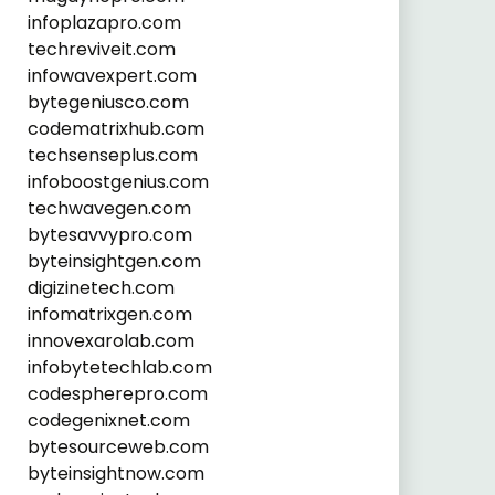
infoplazapro.com
techreviveit.com
infowavexpert.com
bytegeniusco.com
codematrixhub.com
techsenseplus.com
infoboostgenius.com
techwavegen.com
bytesavvypro.com
byteinsightgen.com
digizinetech.com
infomatrixgen.com
innovexarolab.com
infobytetechlab.com
codespherepro.com
codegenixnet.com
bytesourceweb.com
byteinsightnow.com