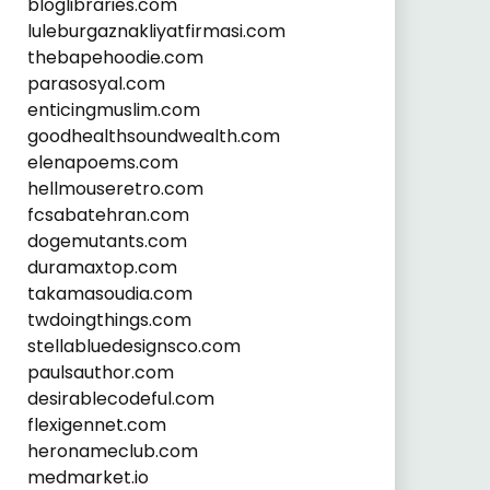
bloglibraries.com
luleburgaznakliyatfirmasi.com
thebapehoodie.com
parasosyal.com
enticingmuslim.com
goodhealthsoundwealth.com
elenapoems.com
hellmouseretro.com
fcsabatehran.com
dogemutants.com
duramaxtop.com
takamasoudia.com
twdoingthings.com
stellabluedesignsco.com
paulsauthor.com
desirablecodeful.com
flexigennet.com
heronameclub.com
medmarket.io