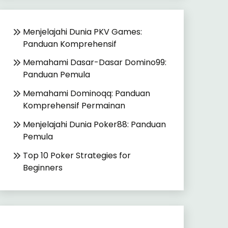
Menjelajahi Dunia PKV Games:
Panduan Komprehensif
Memahami Dasar-Dasar Domino99:
Panduan Pemula
Memahami Dominoqq: Panduan
Komprehensif Permainan
Menjelajahi Dunia Poker88: Panduan
Pemula
Top 10 Poker Strategies for
Beginners