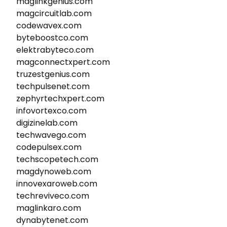
maglinkgenius.com
magcircuitlab.com
codewavex.com
byteboostco.com
elektrabyteco.com
magconnectxpert.com
truzestgenius.com
techpulsenet.com
zephyrtechxpert.com
infovortexco.com
digizinelab.com
techwavego.com
codepulsex.com
techscopetech.com
magdynoweb.com
innovexaroweb.com
techreviveco.com
maglinkaro.com
dynabytenet.com