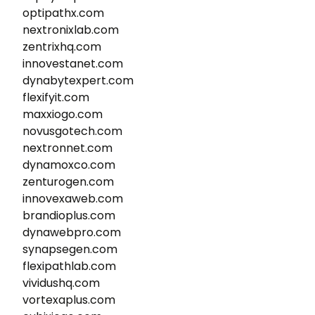
optipathx.com
nextronixlab.com
zentrixhq.com
innovestanet.com
dynabytexpert.com
flexifyit.com
maxxiogo.com
novusgotech.com
nextronnet.com
dynamoxco.com
zenturogen.com
innovexaweb.com
brandioplus.com
dynawebpro.com
synapsegen.com
flexipathlab.com
vividushq.com
vortexaplus.com