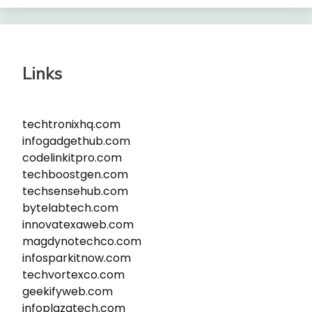
Links
techtronixhq.com
infogadgethub.com
codelinkitpro.com
techboostgen.com
techsensehub.com
bytelabtech.com
innovatexaweb.com
magdynotechco.com
infosparkitnow.com
techvortexco.com
geekifyweb.com
infoplazatech.com