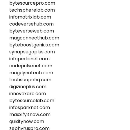
bytesourcepro.com
techspherelab.com
infomatrixlab.com
codeversehub.com
byteverseweb.com
magconnecthub.com
byteboostgenius.com
synapsegoplus.com
infopedianet.com
codepulsenet.com
magdynotech.com
techscopehq.com
digizineplus.com
innovexaro.com
bytesourcelab.com
infosparknet.com
maxxifyitnow.com
quixifynow.com
zephyruspro.com