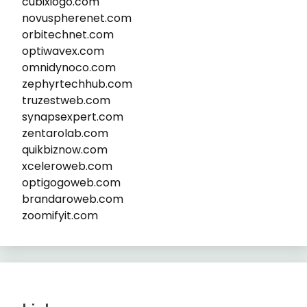
cubixiogo.com
novuspherenet.com
orbitechnet.com
optiwavex.com
omnidynoco.com
zephyrtechhub.com
truzestweb.com
synapsexpert.com
zentarolab.com
quikbiznow.com
xceleroweb.com
optigogoweb.com
brandaroweb.com
zoomifyit.com