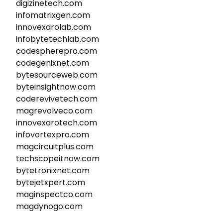
digizinetech.com
infomatrixgen.com
innovexarolab.com
infobytetechlab.com
codespherepro.com
codegenixnet.com
bytesourceweb.com
byteinsightnow.com
coderevivetech.com
magrevolveco.com
innovexarotech.com
infovortexpro.com
magcircuitplus.com
techscopeitnow.com
bytetronixnet.com
bytejetxpert.com
maginspectco.com
magdynogo.com