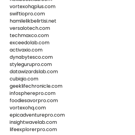
vortexohqplus.com
swiftiopro.com
hamilelikbelirtisi.net
versalotech.com
techmaxco.com
exceedolab.com
activaxio.com
dynabytesco.com
stylegurupro.com
datawizardslab.com
cubiqio.com
geeklifechronicle.com
infospherepro.com
foodiesavorpro.com
vortexohq.com
epicadventurepro.com
insightwavelab.com
lifeexplorerpro.com