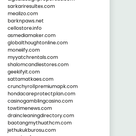
sarkariresultex.com
mealizo.com
barknpaws.net
cellostore.info
asmediamaker.com
globalthoughtonline.com
moneiify.com
myyatchrentals.com
shalomcandlestores.com
geekifyit.com
sattamatkaes.com
crunchyrollpremiumapk.com
hondacareprotectplan.com
casinogamblingcasino.com
towtimenews.com
draincleaningdirectory.com
baotangmythuathcm.com
jethukukburosu.com