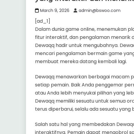
March 9, 2026
admin@bswoo.com
[ad_1]
Dalam dunia game online, menemukan p
fitur interaktif, dan pengalaman menari
Dewaqq hadir untuk mengubahnya. Dewaq
mencari pengalaman bermain game yan
membuat mereka datang kembali lagi.
Dewaqq menawarkan berbagai macam per
setiap pemain. Baik Anda penggemar perm
atau Anda lebih menyukai pilihan yang le
Dewaqq memiliki sesuatu untuk semua o
terus diperbarui, selalu ada sesuatu yang
Salah satu hal yang membedakan Dewaqq d
interaktifnya. Pemain dapat mengobrol s