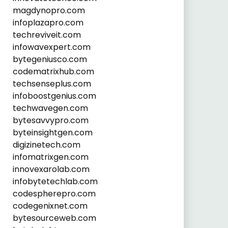
magdynopro.com
infoplazapro.com
techreviveit.com
infowavexpert.com
bytegeniusco.com
codematrixhub.com
techsenseplus.com
infoboostgenius.com
techwavegen.com
bytesavvypro.com
byteinsightgen.com
digizinetech.com
infomatrixgen.com
innovexarolab.com
infobytetechlab.com
codespherepro.com
codegenixnet.com
bytesourceweb.com