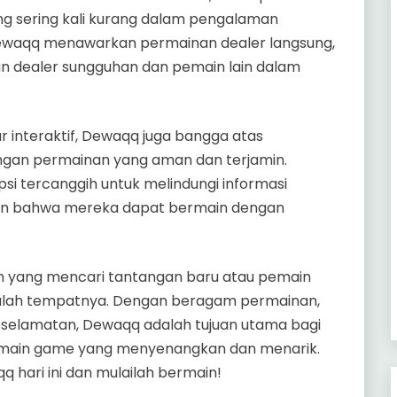
g sering kali kurang dalam pengalaman
, Dewaqq menawarkan permainan dealer langsung,
n dealer sungguhan dan pemain lain dalam
r interaktif, Dewaqq juga bangga atas
gan permainan yang aman dan terjamin.
psi tercanggih untuk melindungi informasi
an bahwa mereka dapat bermain dengan
 yang mencari tantangan baru atau pemain
dalah tempatnya. Dengan beragam permainan,
keselamatan, Dewaqq adalah tujuan utama bagi
rmain game yang menyenangkan dan menarik.
hari ini dan mulailah bermain!