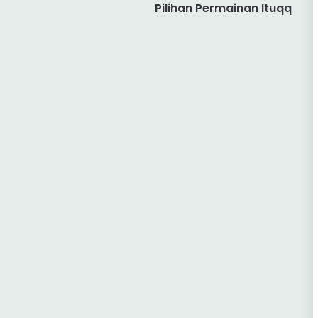
Pilihan Permainan Ituqq