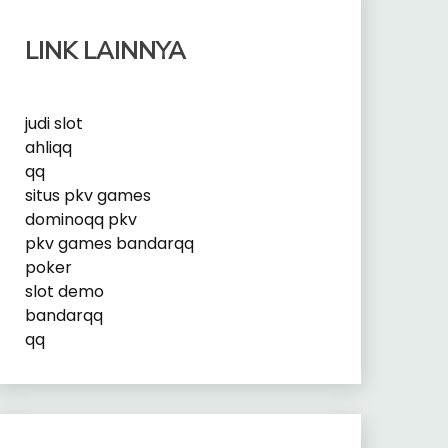
LINK LAINNYA
judi slot
ahliqq
qq
situs pkv games
dominoqq pkv
pkv games bandarqq
poker
slot demo
bandarqq
qq