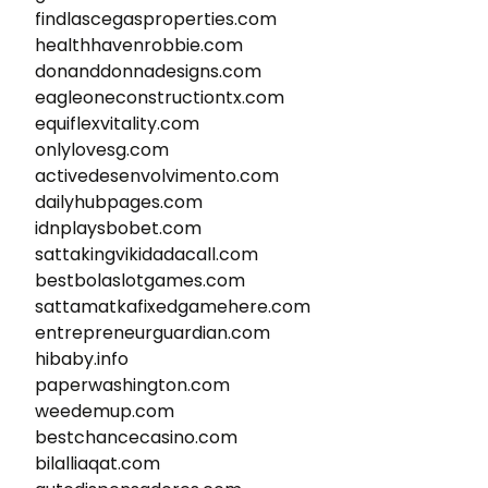
findlascegasproperties.com
healthhavenrobbie.com
donanddonnadesigns.com
eagleoneconstructiontx.com
equiflexvitality.com
onlylovesg.com
activedesenvolvimento.com
dailyhubpages.com
idnplaysbobet.com
sattakingvikidadacall.com
bestbolaslotgames.com
sattamatkafixedgamehere.com
entrepreneurguardian.com
hibaby.info
paperwashington.com
weedemup.com
bestchancecasino.com
bilalliaqat.com