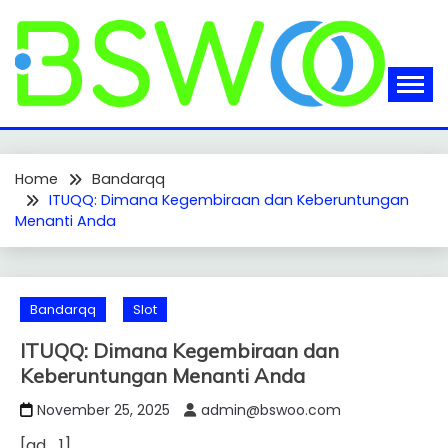
Skip
to
content
Nikmati kemudahan bermain slot gacor di rumah
SLOT GACOR DEPOSIT
dengan deposit pulsa. Mainkan berbagai permainan
seru dengan transaksi yang praktis dan aman.
PULSA: NIKMATI
Home
Bandarqq
KEMUDAHAN BERMAIN
ITUQQ: Dimana Kegembiraan dan Keberuntungan
Menanti Anda
DI RUMAH
Bandarqq
Slot
ITUQQ: Dimana Kegembiraan dan
Keberuntungan Menanti Anda
November 25, 2025
admin@bswoo.com
[ad_1]