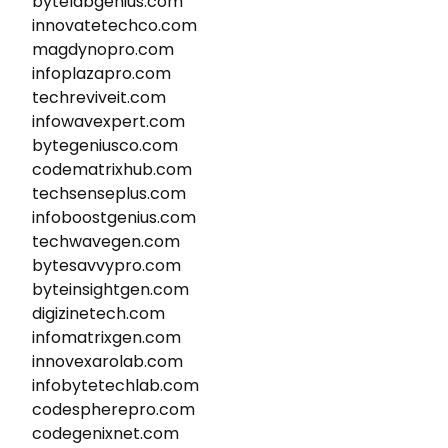
bytelabgenius.com
innovatetechco.com
magdynopro.com
infoplazapro.com
techreviveit.com
infowavexpert.com
bytegeniusco.com
codematrixhub.com
techsenseplus.com
infoboostgenius.com
techwavegen.com
bytesavvypro.com
byteinsightgen.com
digizinetech.com
infomatrixgen.com
innovexarolab.com
infobytetechlab.com
codespherepro.com
codegenixnet.com