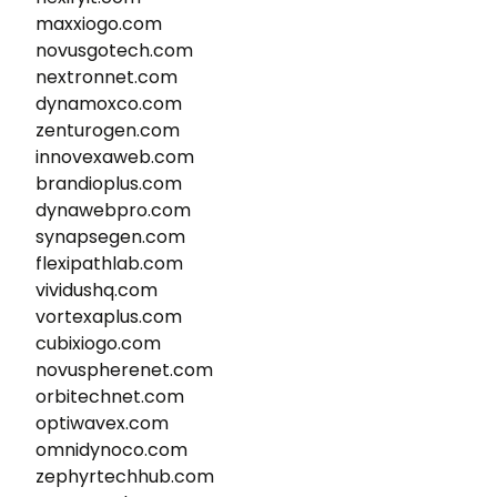
maxxiogo.com
novusgotech.com
nextronnet.com
dynamoxco.com
zenturogen.com
innovexaweb.com
brandioplus.com
dynawebpro.com
synapsegen.com
flexipathlab.com
vividushq.com
vortexaplus.com
cubixiogo.com
novuspherenet.com
orbitechnet.com
optiwavex.com
omnidynoco.com
zephyrtechhub.com