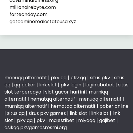
davismindfulness.org
millionairebyte.com
fortechday.com
getcaminorealestateusa.xyz
menuqq alternatif
|
pkv qq
|
pkv qq
|
situs pkv
|
situs
qq
|
qq poker
|
link slot
|
pkv login
|
login sbobet
|
situs
slot terpercaya
|
slot gacor hari ini
|
murniqq
alternatif
|
hematqq alternatif
|
menuqq alternatif
|
murniqq alternatif
|
hematqq alternatif
|
poker online
|
situs qq
|
situs pkv games
|
link slot
|
link slot
|
link
slot
|
pkv qq
|
pkv
|
majestibet
|
miyaqq
|
gajibet
|
asikqq.pkvgamesresmi.org