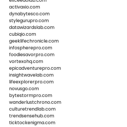
exceedolab.com
activaxio.com
dynabytesco.com
stylegurupro.com
datawizardslab.com
cubiqio.com
geeklifechronicle.com
infospherepro.com
foodiesavorpro.com
vortexohq.com
epicadventurepro.com
insightwavelab.com
lifeexplorerpro.com
novusgo.com
bytestormpro.com
wanderlustchrono.com
culturetrendlab.com
trendsensehub.com
ticktockenigma.com