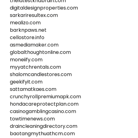
thelatestkhabrain.com
digitaldesignproperties.com
sarkariresultex.com
mealizo.com
barknpaws.net
cellostore.info
asmediamaker.com
globalthoughtonline.com
moneiify.com
myyatchrentals.com
shalomcandlestores.com
geekifyit.com
sattamatkaes.com
crunchyrollpremiumapk.com
hondacareprotectplan.com
casinogamblingcasino.com
towtimenews.com
draincleaningdirectory.com
baotangmythuathcm.com