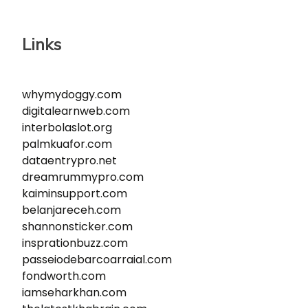
Links
whymydoggy.com
digitalearnweb.com
interbolaslot.org
palmkuafor.com
dataentrypro.net
dreamrummypro.com
kaiminsupport.com
belanjareceh.com
shannonsticker.com
insprationbuzz.com
passeiodebarcoarraial.com
fondworth.com
iamseharkhan.com