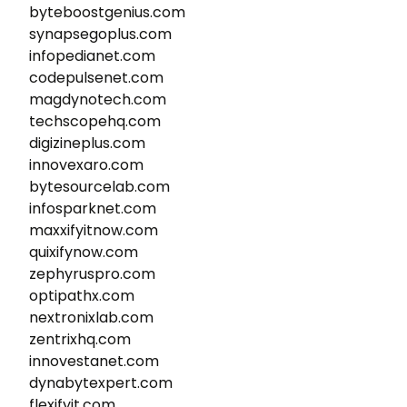
byteboostgenius.com
synapsegoplus.com
infopedianet.com
codepulsenet.com
magdynotech.com
techscopehq.com
digizineplus.com
innovexaro.com
bytesourcelab.com
infosparknet.com
maxxifyitnow.com
quixifynow.com
zephyruspro.com
optipathx.com
nextronixlab.com
zentrixhq.com
innovestanet.com
dynabytexpert.com
flexifyit.com