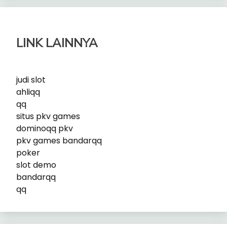
LINK LAINNYA
judi slot
ahliqq
qq
situs pkv games
dominoqq pkv
pkv games bandarqq
poker
slot demo
bandarqq
qq