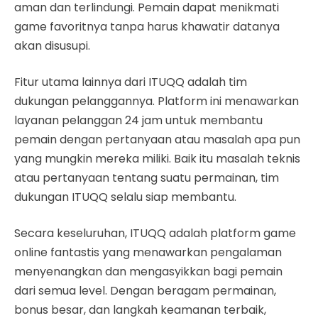
aman dan terlindungi. Pemain dapat menikmati
game favoritnya tanpa harus khawatir datanya
akan disusupi.
Fitur utama lainnya dari ITUQQ adalah tim
dukungan pelanggannya. Platform ini menawarkan
layanan pelanggan 24 jam untuk membantu
pemain dengan pertanyaan atau masalah apa pun
yang mungkin mereka miliki. Baik itu masalah teknis
atau pertanyaan tentang suatu permainan, tim
dukungan ITUQQ selalu siap membantu.
Secara keseluruhan, ITUQQ adalah platform game
online fantastis yang menawarkan pengalaman
menyenangkan dan mengasyikkan bagi pemain
dari semua level. Dengan beragam permainan,
bonus besar, dan langkah keamanan terbaik,