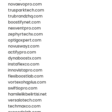
novaevopro.com
trusparktech.com
trubrandzhq.com
boostifynet.com
nexventpro.com
zephyrtechx.com
optigoxpert.com
novuswayz.com
actifypro.com
dynaboostx.com
instaflexco.com
innovistapro.com
flexiboostlab.com
vortexohqplus.com
swiftiopro.com
hamilelikbelirtisi.net
versalotech.com
techmaxco.com