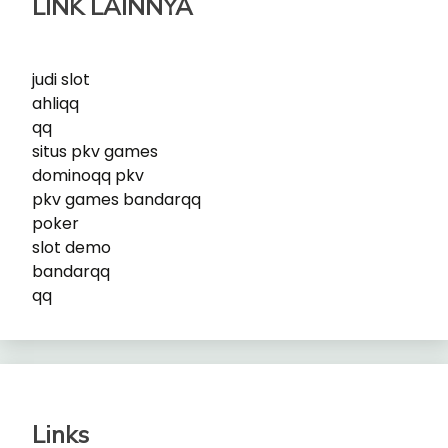
LINK LAINNYA
judi slot
ahliqq
qq
situs pkv games
dominoqq pkv
pkv games bandarqq
poker
slot demo
bandarqq
qq
Links