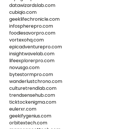
datawizardslab.com
cubiqio.com
geeklifechronicle.com
infospherepro.com
foodiesavorpro.com
vortexohq.com
epicadventurepro.com
insightwavelab.com
lifeexplorerpro.com
novusgo.com
bytestormpro.com
wanderlustchrono.com
culturetrendlab.com
trendsensehub.com
ticktockenigma.com
eulerxr.com
geekifygenius.com
orbitextech.com