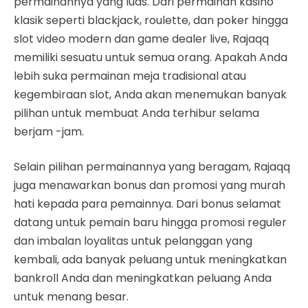
permainannya yang luas. Dari permainan kasino
klasik seperti blackjack, roulette, dan poker hingga
slot video modern dan game dealer live, Rajaqq
memiliki sesuatu untuk semua orang. Apakah Anda
lebih suka permainan meja tradisional atau
kegembiraan slot, Anda akan menemukan banyak
pilihan untuk membuat Anda terhibur selama
berjam -jam.
Selain pilihan permainannya yang beragam, Rajaqq
juga menawarkan bonus dan promosi yang murah
hati kepada para pemainnya. Dari bonus selamat
datang untuk pemain baru hingga promosi reguler
dan imbalan loyalitas untuk pelanggan yang
kembali, ada banyak peluang untuk meningkatkan
bankroll Anda dan meningkatkan peluang Anda
untuk menang besar.