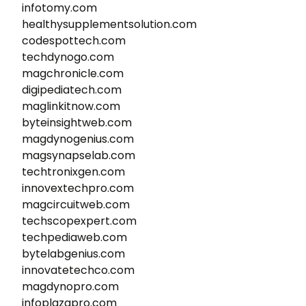
infotomy.com
healthysupplementsolution.com
codespottech.com
techdynogo.com
magchronicle.com
digipediatech.com
maglinkitnow.com
byteinsightweb.com
magdynogenius.com
magsynapselab.com
techtronixgen.com
innovextechpro.com
magcircuitweb.com
techscopexpert.com
techpediaweb.com
bytelabgenius.com
innovatetechco.com
magdynopro.com
infoplazapro.com