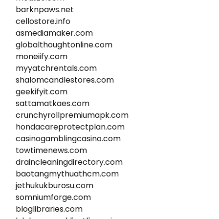
barknpaws.net
cellostore.info
asmediamaker.com
globalthoughtonline.com
moneiify.com
myyatchrentals.com
shalomcandlestores.com
geekifyit.com
sattamatkaes.com
crunchyrollpremiumapk.com
hondacareprotectplan.com
casinogamblingcasino.com
towtimenews.com
draincleaningdirectory.com
baotangmythuathcm.com
jethukukburosu.com
somniumforge.com
bloglibraries.com