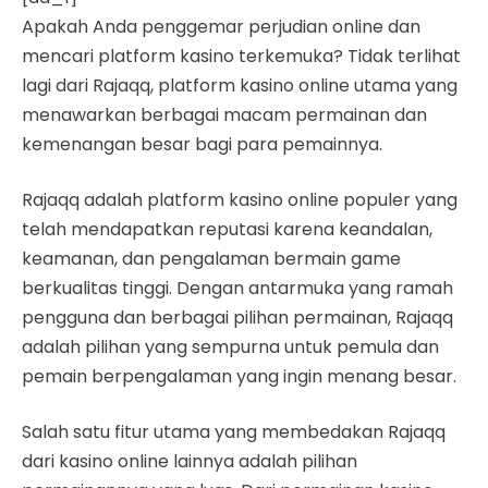
Apakah Anda penggemar perjudian online dan
mencari platform kasino terkemuka? Tidak terlihat
lagi dari Rajaqq, platform kasino online utama yang
menawarkan berbagai macam permainan dan
kemenangan besar bagi para pemainnya.
Rajaqq adalah platform kasino online populer yang
telah mendapatkan reputasi karena keandalan,
keamanan, dan pengalaman bermain game
berkualitas tinggi. Dengan antarmuka yang ramah
pengguna dan berbagai pilihan permainan, Rajaqq
adalah pilihan yang sempurna untuk pemula dan
pemain berpengalaman yang ingin menang besar.
Salah satu fitur utama yang membedakan Rajaqq
dari kasino online lainnya adalah pilihan