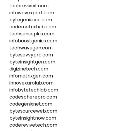
techreviveit.com
infowavexpert.com
bytegeniusco.com
codematrixhub.com
techsenseplus.com
infoboostgenius.com
techwavegen.com
bytesavvypro.com
byteinsightgen.com
digizinetech.com
infomatrixgen.com
innovexarolab.com
infobytetechlab.com
codespherepro.com
codegenixnet.com
bytesourceweb.com
byteinsightnow.com
coderevivetech.com