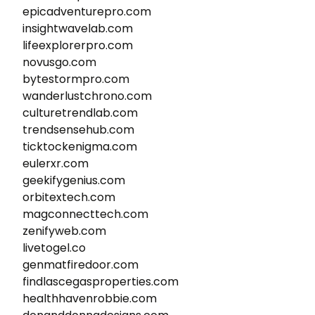
epicadventurepro.com
insightwavelab.com
lifeexplorerpro.com
novusgo.com
bytestormpro.com
wanderlustchrono.com
culturetrendlab.com
trendsensehub.com
ticktockenigma.com
eulerxr.com
geekifygenius.com
orbitextech.com
magconnecttech.com
zenifyweb.com
livetogel.co
genmatfiredoor.com
findlascegasproperties.com
healthhavenrobbie.com