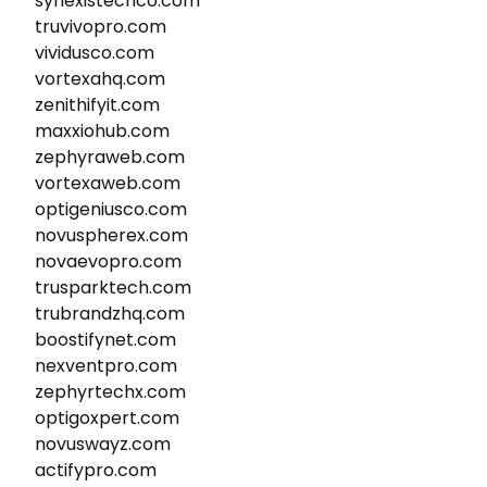
synexistechco.com
truvivopro.com
vividusco.com
vortexahq.com
zenithifyit.com
maxxiohub.com
zephyraweb.com
vortexaweb.com
optigeniusco.com
novuspherex.com
novaevopro.com
trusparktech.com
trubrandzhq.com
boostifynet.com
nexventpro.com
zephyrtechx.com
optigoxpert.com
novuswayz.com
actifypro.com