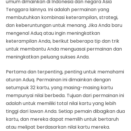
umum dimainkan di Indonesia dan negara Asia
Tenggara lainnya. Ini adalah permainan yang
membutuhkan kombinasi keterampilan, strategi,
dan keberuntungan untuk menang. Jika Anda baru
mengenal Aduq atau ingin meningkatkan
keterampilan Anda, berikut beberapa tip dan trik
untuk membantu Anda menguasai permainan dan
meningkatkan peluang sukses Anda.
Pertama dan terpenting, penting untuk memahami
aturan Aduq. Permainan ini dimainkan dengan
setumpuk 32 kartu, yang masing-masing kartu
mempunyai nilai berbeda. Tujuan dari permainan ini
adalah untuk memiliki total nilai kartu yang lebih
tinggi dari lawan Anda. Setiap pemain dibagikan dua
kartu, dan mereka dapat memilih untuk bertaruh
atau melipat berdasarkan nilai kartu mereka.