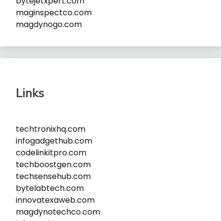
bytejetxpert.com
maginspectco.com
magdynogo.com
Links
techtronixhq.com
infogadgethub.com
codelinkitpro.com
techboostgen.com
techsensehub.com
bytelabtech.com
innovatexaweb.com
magdynotechco.com