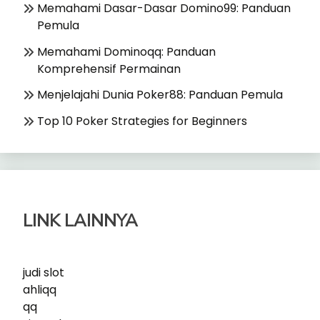
Memahami Dasar-Dasar Domino99: Panduan
Pemula
Memahami Dominoqq: Panduan
Komprehensif Permainan
Menjelajahi Dunia Poker88: Panduan Pemula
Top 10 Poker Strategies for Beginners
LINK LAINNYA
judi slot
ahliqq
qq