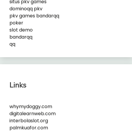
situs pkv games
dominoqq pkv
pkv games bandarqq
poker
slot demo
bandarqq
qq
Links
whymydoggy.com
digitalearnweb.com
interbolaslot.org
palmkuafor.com