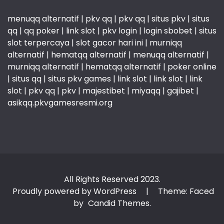
menuqq alternatif
|
pkv qq
|
pkv qq
|
situs pkv
|
situs
qq
|
qq poker
|
link slot
|
pkv login
|
login sbobet
|
situs
slot terpercaya
|
slot gacor hari ini
|
murniqq
alternatif
|
hematqq alternatif
|
menuqq alternatif
|
murniqq alternatif
|
hematqq alternatif
|
poker online
|
situs qq
|
situs pkv games
|
link slot
|
link slot
|
link
slot
|
pkv qq
|
pkv
|
majestibet
|
miyaqq
|
gajibet
|
asikqq.pkvgamesresmi.org
All Rights Reserved 2023.
Proudly powered by WordPress
|
Theme: Faced
by
Candid Themes
.