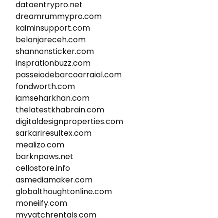
dataentrypro.net
dreamrummypro.com
kaiminsupport.com
belanjareceh.com
shannonsticker.com
insprationbuzz.com
passeiodebarcoarraial.com
fondworth.com
iamseharkhan.com
thelatestkhabrain.com
digitaldesignproperties.com
sarkariresultex.com
mealizo.com
barknpaws.net
cellostore.info
asmediamaker.com
globalthoughtonline.com
moneiify.com
myyatchrentals.com