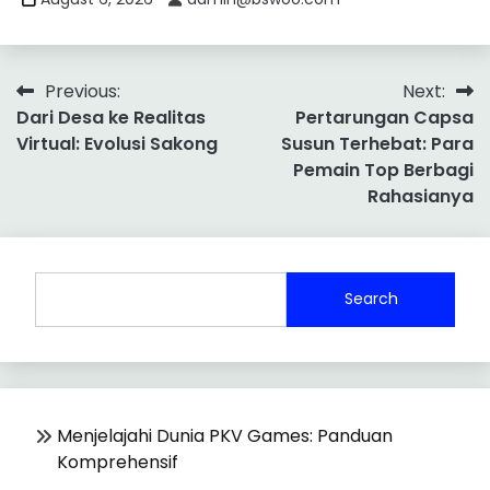
Previous:
Next:
Post
Dari Desa ke Realitas
Pertarungan Capsa
navigation
Virtual: Evolusi Sakong
Susun Terhebat: Para
Pemain Top Berbagi
Rahasianya
Search
Menjelajahi Dunia PKV Games: Panduan
Komprehensif