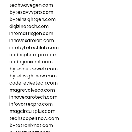
techwavegen.com
bytesavvypro.com
byteinsightgen.com
digizinetech.com
infomatrixgen.com
innovexarolab.com
infobytetechlab.com
codespherepro.com
codegenixnet.com
bytesourceweb.com
byteinsightnow.com
coderevivetech.com
magrevolveco.com
innovexarotech.com
infovortexpro.com
magcircuitplus.com
techscopeitnow.com
bytetronixnet.com