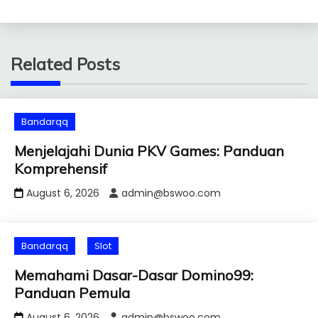
Related Posts
Bandarqq
Menjelajahi Dunia PKV Games: Panduan
Komprehensif
August 6, 2026
admin@bswoo.com
Bandarqq
Slot
Memahami Dasar-Dasar Domino99:
Panduan Pemula
August 6, 2026
admin@bswoo.com