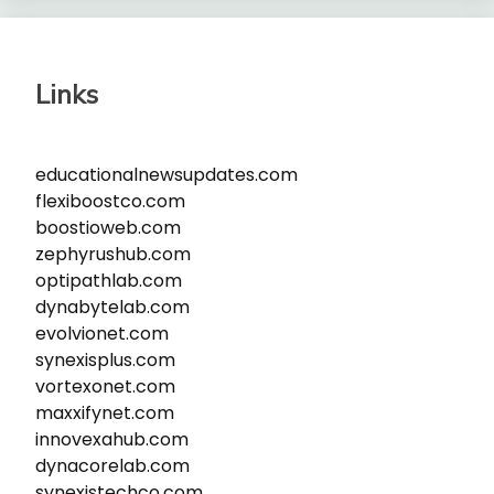
Links
educationalnewsupdates.com
flexiboostco.com
boostioweb.com
zephyrushub.com
optipathlab.com
dynabytelab.com
evolvionet.com
synexisplus.com
vortexonet.com
maxxifynet.com
innovexahub.com
dynacorelab.com
synexistechco.com