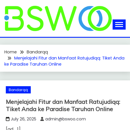
Skip
to
content
Nikmati kemudahan bermain slot gacor di rumah
SLOT GACOR DEPOSIT
dengan deposit pulsa. Mainkan berbagai permainan
seru dengan transaksi yang praktis dan aman.
PULSA: NIKMATI
Home
Bandarqq
KEMUDAHAN BERMAIN
Menjelajahi Fitur dan Manfaat Ratujudiqq: Tiket Anda
ke Paradise Taruhan Online
DI RUMAH
Bandarqq
Menjelajahi Fitur dan Manfaat Ratujudiqq:
Tiket Anda ke Paradise Taruhan Online
July 26, 2025
admin@bswoo.com
[ad_1]