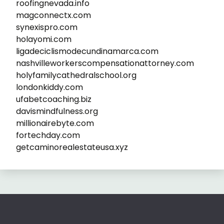
roofingnevada.info
magconnectx.com
synexispro.com
holayomi.com
ligadeciclismodecundinamarca.com
nashvilleworkerscompensationattorney.com
holyfamilycathedralschool.org
londonkiddy.com
ufabetcoaching.biz
davismindfulness.org
millionairebyte.com
fortechday.com
getcaminorealestateusa.xyz