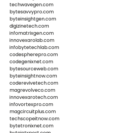
techwavegen.com
bytesavvypro.com
byteinsightgen.com
digizinetech.com
infomatrixgen.com
innovexarolab.com
infobytetechlab.com
codespherepro.com
codegenixnet.com
bytesourceweb.com
byteinsightnow.com
coderevivetech.com
magrevolveco.com
innovexarotech.com
infovortexpro.com
magcircuitplus.com
techscopeitnow.com
bytetronixnet.com
bytejetxpert.com