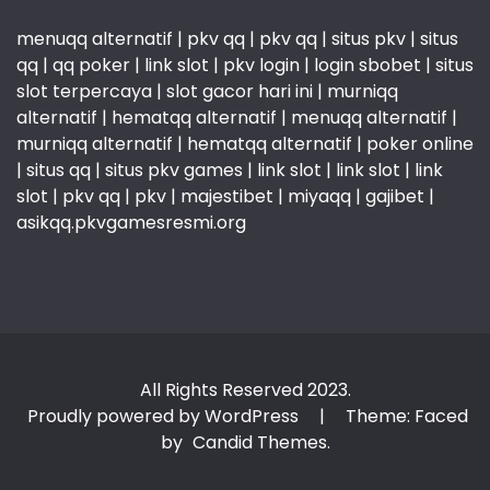
menuqq alternatif
|
pkv qq
|
pkv qq
|
situs pkv
|
situs
qq
|
qq poker
|
link slot
|
pkv login
|
login sbobet
|
situs
slot terpercaya
|
slot gacor hari ini
|
murniqq
alternatif
|
hematqq alternatif
|
menuqq alternatif
|
murniqq alternatif
|
hematqq alternatif
|
poker online
|
situs qq
|
situs pkv games
|
link slot
|
link slot
|
link
slot
|
pkv qq
|
pkv
|
majestibet
|
miyaqq
|
gajibet
|
asikqq.pkvgamesresmi.org
All Rights Reserved 2023.
Proudly powered by WordPress
|
Theme: Faced
by
Candid Themes
.