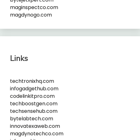
maginspectco.com
magdynogo.com
Links
techtronixhq.com
infogadgethub.com
codelinkitpro.com
techboostgen.com
techsensehub.com
bytelabtech.com
innovatexaweb.com
magdynotechco.com