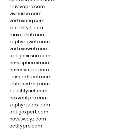
truvivopro.com
vividusco.com
vortexahq.com
zenithifyit.com
maxxiohub.com
zephyraweb.com
vortexaweb.com
optigeniusco.com
novuspherex.com
novaevopro.com
trusparktech.com
trubrandzhq.com
boostifynet.com
nexventpro.com
zephyrtechx.com
optigoxpert.com
novuswayz.com
actifypro.com