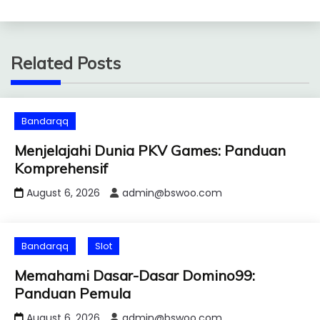
Related Posts
Bandarqq
Menjelajahi Dunia PKV Games: Panduan
Komprehensif
August 6, 2026
admin@bswoo.com
Bandarqq
Slot
Memahami Dasar-Dasar Domino99:
Panduan Pemula
August 6, 2026
admin@bswoo.com