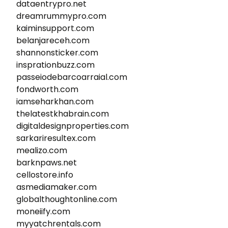
dataentrypro.net
dreamrummypro.com
kaiminsupport.com
belanjareceh.com
shannonsticker.com
insprationbuzz.com
passeiodebarcoarraial.com
fondworth.com
iamseharkhan.com
thelatestkhabrain.com
digitaldesignproperties.com
sarkariresultex.com
mealizo.com
barknpaws.net
cellostore.info
asmediamaker.com
globalthoughtonline.com
moneiify.com
myyatchrentals.com