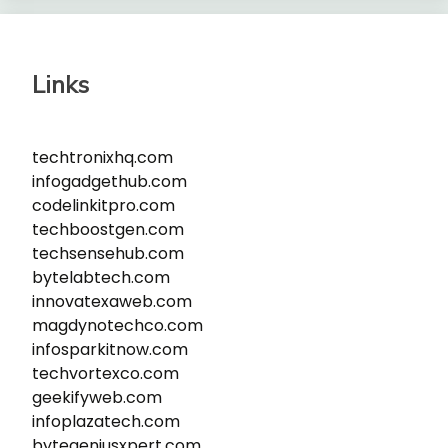
Links
techtronixhq.com
infogadgethub.com
codelinkitpro.com
techboostgen.com
techsensehub.com
bytelabtech.com
innovatexaweb.com
magdynotechco.com
infosparkitnow.com
techvortexco.com
geekifyweb.com
infoplazatech.com
bytegeniusxpert.com