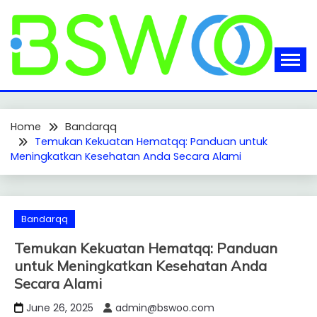
Skip
to
content
Nikmati kemudahan bermain slot gacor di rumah
SLOT GACOR DEPOSIT
dengan deposit pulsa. Mainkan berbagai permainan
seru dengan transaksi yang praktis dan aman.
PULSA: NIKMATI
Home
Bandarqq
KEMUDAHAN BERMAIN
Temukan Kekuatan Hematqq: Panduan untuk
Meningkatkan Kesehatan Anda Secara Alami
DI RUMAH
Bandarqq
Temukan Kekuatan Hematqq: Panduan
untuk Meningkatkan Kesehatan Anda
Secara Alami
June 26, 2025
admin@bswoo.com