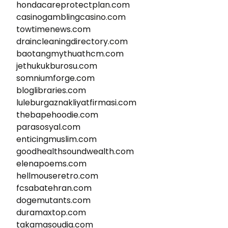
hondacareprotectplan.com
casinogamblingcasino.com
towtimenews.com
draincleaningdirectory.com
baotangmythuathcm.com
jethukukburosu.com
somniumforge.com
bloglibraries.com
luleburgaznakliyatfirmasi.com
thebapehoodie.com
parasosyal.com
enticingmuslim.com
goodhealthsoundwealth.com
elenapoems.com
hellmouseretro.com
fcsabatehran.com
dogemutants.com
duramaxtop.com
takamasoudia.com