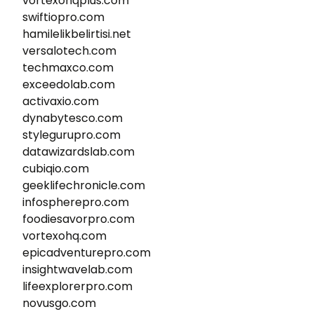
vortexohqplus.com
swiftiopro.com
hamilelikbelirtisi.net
versalotech.com
techmaxco.com
exceedolab.com
activaxio.com
dynabytesco.com
stylegurupro.com
datawizardslab.com
cubiqio.com
geeklifechronicle.com
infospherepro.com
foodiesavorpro.com
vortexohq.com
epicadventurepro.com
insightwavelab.com
lifeexplorerpro.com
novusgo.com