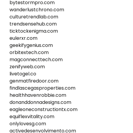
bytestormpro.com
wanderlustchrono.com
culturetrendlab.com
trendsensehub.com
ticktockenigma.com
eulerxr.com
geekifygenius.com
orbitextech.com
magconnecttech.com
zenifyweb.com
livetogel.co
genmatfiredoor.com
findlascegasproperties.com
healthhavenrobbie.com
donanddonnadesigns.com
eagleoneconstructiontx.com
equiflexvitality.com
onlylovesg.com
activedesenvolvimento.com