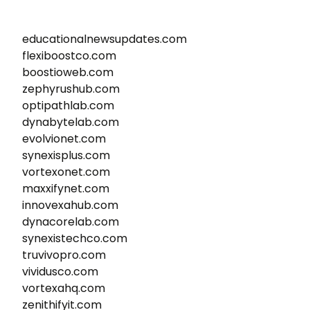
educationalnewsupdates.com
flexiboostco.com
boostioweb.com
zephyrushub.com
optipathlab.com
dynabytelab.com
evolvionet.com
synexisplus.com
vortexonet.com
maxxifynet.com
innovexahub.com
dynacorelab.com
synexistechco.com
truvivopro.com
vividusco.com
vortexahq.com
zenithifyit.com