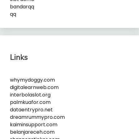
bandarqq
qq
Links
whymydoggy.com
digitalearnweb.com
interbolaslot.org
palmkuafor.com
dataentrypro.net
dreamrummypro.com
kaiminsupport.com
belanjareceh.com