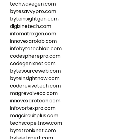
techwavegen.com
bytesavvypro.com
byteinsightgen.com
digizinetech.com
infomatrixgen.com
innovexarolab.com
infobytetechlab.com
codespherepro.com
codegenixnet.com
bytesourceweb.com
byteinsightnow.com
coderevivetech.com
magrevolveco.com
innovexarotech.com
infovortexpro.com
magcircuitplus.com
techscopeitnow.com
bytetronixnet.com
bytejetxpert.com