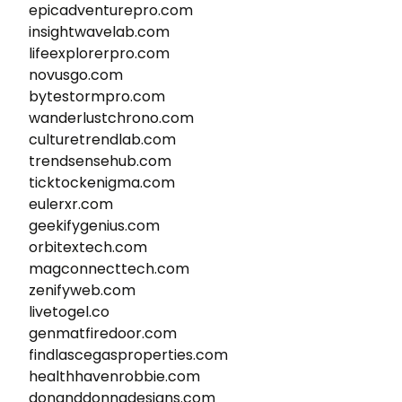
epicadventurepro.com
insightwavelab.com
lifeexplorerpro.com
novusgo.com
bytestormpro.com
wanderlustchrono.com
culturetrendlab.com
trendsensehub.com
ticktockenigma.com
eulerxr.com
geekifygenius.com
orbitextech.com
magconnecttech.com
zenifyweb.com
livetogel.co
genmatfiredoor.com
findlascegasproperties.com
healthhavenrobbie.com
donanddonnadesigns.com