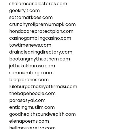
shalomcandlestores.com
geekifyit.com
sattamatkaes.com
crunchyrollpremiumapk.com
hondacareprotectplan.com
casinogamblingcasino.com
towtimenews.com
draincleaningdirectory.com
baotangmythuathcm.com
jethukukburosu.com
somniumforge.com
bloglibraries.com
luleburgaznakliyatfirmasi.com
thebapehoodie.com
parasosyal.com
enticingmuslim.com
goodhealthsoundwealth.com
elenapoems.com
hellmouseretro.com