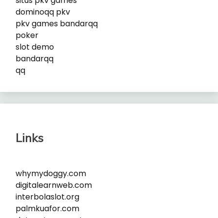
situs pkv games
dominoqq pkv
pkv games bandarqq
poker
slot demo
bandarqq
qq
Links
whymydoggy.com
digitalearnweb.com
interbolaslot.org
palmkuafor.com