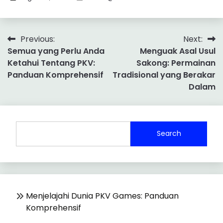
Previous:
Next:
Post
Semua yang Perlu Anda
Menguak Asal Usul
navigation
Ketahui Tentang PKV:
Sakong: Permainan
Panduan Komprehensif
Tradisional yang Berakar
Dalam
Search
Menjelajahi Dunia PKV Games: Panduan
Komprehensif