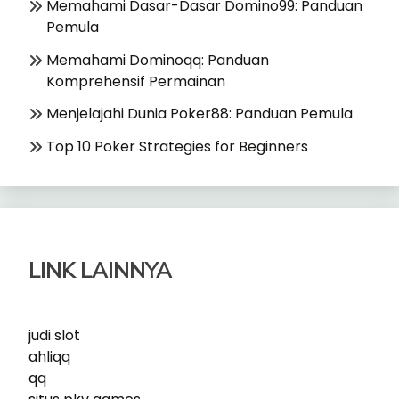
Memahami Dasar-Dasar Domino99: Panduan
Pemula
Memahami Dominoqq: Panduan
Komprehensif Permainan
Menjelajahi Dunia Poker88: Panduan Pemula
Top 10 Poker Strategies for Beginners
LINK LAINNYA
judi slot
ahliqq
qq