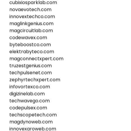
cubixiosparklab.com
novaevotech.com
innovextechco.com
maglinkgenius.com
magcircuitlab.com
codewavex.com
byteboostco.com
elektrabyteco.com
magconnectxpert.com
truzestgenius.com
techpulsenet.com
zephyrtechxpert.com
infovortexco.com
digizinelab.com
techwavego.com
codepulsex.com
techscopetech.com
magdynoweb.com
innovexaroweb.com