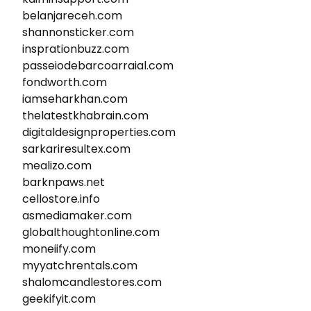
belanjareceh.com
shannonsticker.com
insprationbuzz.com
passeiodebarcoarraial.com
fondworth.com
iamseharkhan.com
thelatestkhabrain.com
digitaldesignproperties.com
sarkariresultex.com
mealizo.com
barknpaws.net
cellostore.info
asmediamaker.com
globalthoughtonline.com
moneiify.com
myyatchrentals.com
shalomcandlestores.com
geekifyit.com