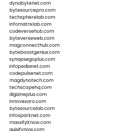
dynabytenet.com
bytesourcepro.com
techspherelab.com
infomatrixlab.com
codeversehub.com
byteverseweb.com
magconnecthub.com
byteboostgenius.com
synapsegoplus.com
infopedianet.com
codepulsenet.com
magdynotech.com
techscopehq.com
digizineplus.com
innovexaro.com
bytesourcelab.com
infosparknet.com
maxxifyitnow.com
quixifynow.com