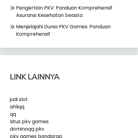
Pengertian PKV: Panduan Komprehensif
Asuransi Kesehatan Swasta
Menjelajahi Dunia PKV Games: Panduan
Komprehensif
LINK LAINNYA
judi slot
ahliqq
qq
situs pkv games
dominoqq pkv
pkv games bandarqq