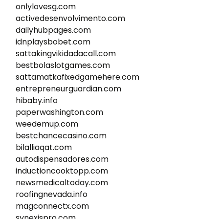
onlylovesg.com
activedesenvolvimento.com
dailyhubpages.com
idnplaysbobet.com
sattakingvikidadacall.com
bestbolaslotgames.com
sattamatkafixedgamehere.com
entrepreneurguardian.com
hibaby.info
paperwashington.com
weedemup.com
bestchancecasino.com
bilalliaqat.com
autodispensadores.com
inductioncooktopp.com
newsmedicaltoday.com
roofingnevada.info
magconnectx.com
synexispro.com