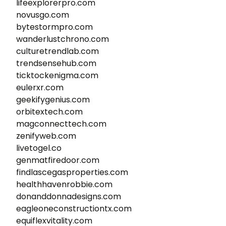
lifeexplorerpro.com
novusgo.com
bytestormpro.com
wanderlustchrono.com
culturetrendlab.com
trendsensehub.com
ticktockenigma.com
eulerxr.com
geekifygenius.com
orbitextech.com
magconnecttech.com
zenifyweb.com
livetogel.co
genmatfiredoor.com
findlascegasproperties.com
healthhavenrobbie.com
donanddonnadesigns.com
eagleoneconstructiontx.com
equiflexvitality.com