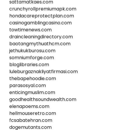
sattamatkaes.com
crunchyrollpremiumapk.com
hondacareprotectplan.com
casinogamblingcasino.com
towtimenews.com
draincleaningdirectory.com
baotangmythuathcm.com
jethukukburosu.com
somniumforge.com
bloglibraries.com
luleburgaznakliyatfirmasi.com
thebapehoodie.com
parasosyal.com
enticingmuslim.com
goodhealthsoundwealth.com
elenapoems.com
hellmouseretro.com
fcsabatehran.com
dogemutants.com