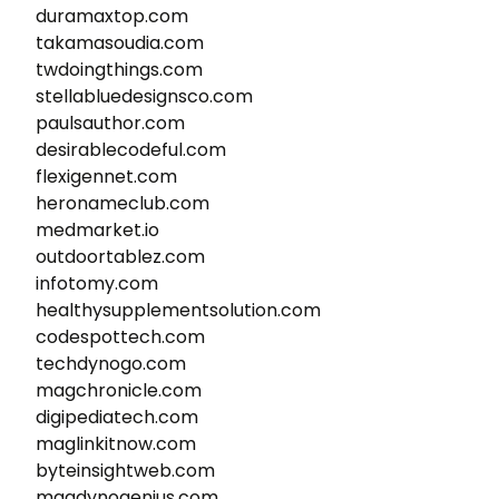
duramaxtop.com
takamasoudia.com
twdoingthings.com
stellabluedesignsco.com
paulsauthor.com
desirablecodeful.com
flexigennet.com
heronameclub.com
medmarket.io
outdoortablez.com
infotomy.com
healthysupplementsolution.com
codespottech.com
techdynogo.com
magchronicle.com
digipediatech.com
maglinkitnow.com
byteinsightweb.com
magdynogenius.com