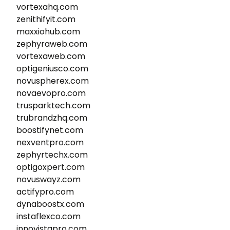
vortexahq.com
zenithifyit.com
maxxiohub.com
zephyraweb.com
vortexaweb.com
optigeniusco.com
novuspherex.com
novaevopro.com
trusparktech.com
trubrandzhq.com
boostifynet.com
nexventpro.com
zephyrtechx.com
optigoxpert.com
novuswayz.com
actifypro.com
dynaboostx.com
instaflexco.com
innovistapro.com