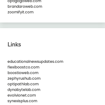
optigogoweb.com
brandaroweb.com
zoomifyit.com
Links
educationalnewsupdates.com
flexiboostco.com
boostioweb.com
zephyrushub.com
optipathlab.com
dynabytelab.com
evolvionet.com
synexisplus.com