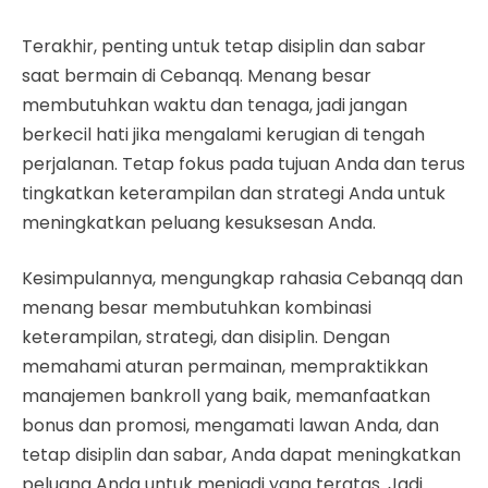
Terakhir, penting untuk tetap disiplin dan sabar
saat bermain di Cebanqq. Menang besar
membutuhkan waktu dan tenaga, jadi jangan
berkecil hati jika mengalami kerugian di tengah
perjalanan. Tetap fokus pada tujuan Anda dan terus
tingkatkan keterampilan dan strategi Anda untuk
meningkatkan peluang kesuksesan Anda.
Kesimpulannya, mengungkap rahasia Cebanqq dan
menang besar membutuhkan kombinasi
keterampilan, strategi, dan disiplin. Dengan
memahami aturan permainan, mempraktikkan
manajemen bankroll yang baik, memanfaatkan
bonus dan promosi, mengamati lawan Anda, dan
tetap disiplin dan sabar, Anda dapat meningkatkan
peluang Anda untuk menjadi yang teratas. Jadi