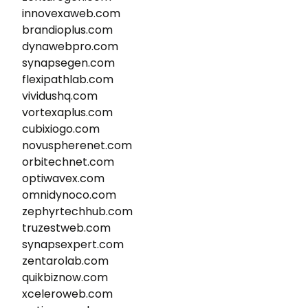
innovexaweb.com
brandioplus.com
dynawebpro.com
synapsegen.com
flexipathlab.com
vividushq.com
vortexaplus.com
cubixiogo.com
novuspherenet.com
orbitechnet.com
optiwavex.com
omnidynoco.com
zephyrtechhub.com
truzestweb.com
synapsexpert.com
zentarolab.com
quikbiznow.com
xceleroweb.com