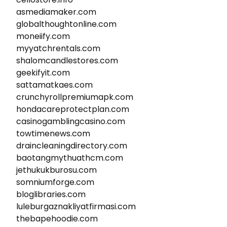
asmediamaker.com
globalthoughtonline.com
moneiify.com
myyatchrentals.com
shalomcandlestores.com
geekifyit.com
sattamatkaes.com
crunchyrollpremiumapk.com
hondacareprotectplan.com
casinogamblingcasino.com
towtimenews.com
draincleaningdirectory.com
baotangmythuathcm.com
jethukukburosu.com
somniumforge.com
bloglibraries.com
luleburgaznakliyatfirmasi.com
thebapehoodie.com