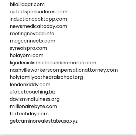
bilalliaqat.com
autodispensadores.com
inductioncooktopp.com
newsmedicaltoday.com
roofingnevada.info
magconnectx.com
synexispro.com
holayomi.com
ligadeciclismodecundinamarca.com
nashvilleworkerscompensationattorney.com
holyfamilycathedralschool.org
londonkiddy.com
ufabetcoaching.biz
davismindfulness.org
millionairebyte.com
fortechday.com
getcaminorealestateusa.xyz