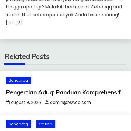
tunggu apa lagi? Mulailah bermain di Cebanqq hari
ini dan lihat seberapa banyak Anda bisa menang!
[ad_2]
Related Posts
Bandarqq
Pengertian Aduq: Panduan Komprehensif
August 9, 2026
admin@bswoo.com
Bandarqq
Casino