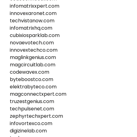
infomatrixxpert.com
innovexaronet.com
techvistanow.com
infomatrixhq.com
cubixiosparklab.com
novaevotech.com
innovextechco.com
maglinkgenius.com
magcircuitlab.com
codewavex.com
byteboostco.com
elektrabyteco.com
magconnectxpert.com
truzestgenius.com
techpulsenet.com
zephyrtechxpert.com
infovortexco.com
digizinelab.com