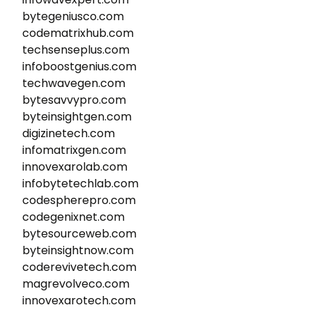
bytegeniusco.com
codematrixhub.com
techsenseplus.com
infoboostgenius.com
techwavegen.com
bytesavvypro.com
byteinsightgen.com
digizinetech.com
infomatrixgen.com
innovexarolab.com
infobytetechlab.com
codespherepro.com
codegenixnet.com
bytesourceweb.com
byteinsightnow.com
coderevivetech.com
magrevolveco.com
innovexarotech.com