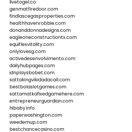
livetogel.co
genmatfiredoor.com
findlascegasproperties.com
healthhavenrobbie.com
donanddonnadesigns.com
eagleoneconstructiontx.com
equiflexvitality.com
onlylovesg.com
activedesenvolvimento.com
dailyhubpages.com
idnplaysbobet.com
sattakingvikidadacall.com
bestbolaslotgames.com
sattamatkafixedgamehere.com
entrepreneurguardian.com
hibaby.info
paperwashington.com
weedemup.com
bestchancecasino.com