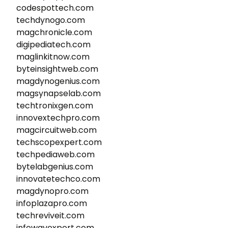
codespottech.com
techdynogo.com
magchronicle.com
digipediatech.com
maglinkitnow.com
byteinsightweb.com
magdynogenius.com
magsynapselab.com
techtronixgen.com
innovextechpro.com
magcircuitweb.com
techscopexpert.com
techpediaweb.com
bytelabgenius.com
innovatetechco.com
magdynopro.com
infoplazapro.com
techreviveit.com
infowavexpert.com