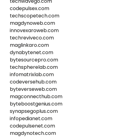
techwavego.com
codepulsex.com
techscopetech.com
magdynoweb.com
innovexaroweb.com
techreviveco.com
maglinkaro.com
dynabytenet.com
bytesourcepro.com
techspherelab.com
infomatrixlab.com
codeversehub.com
byteverseweb.com
magconnecthub.com
byteboostgenius.com
synapsegoplus.com
infopedianet.com
codepulsenet.com
magdynotech.com