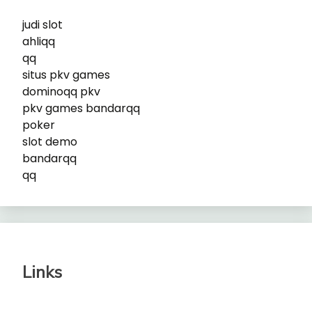
judi slot
ahliqq
qq
situs pkv games
dominoqq pkv
pkv games bandarqq
poker
slot demo
bandarqq
qq
Links