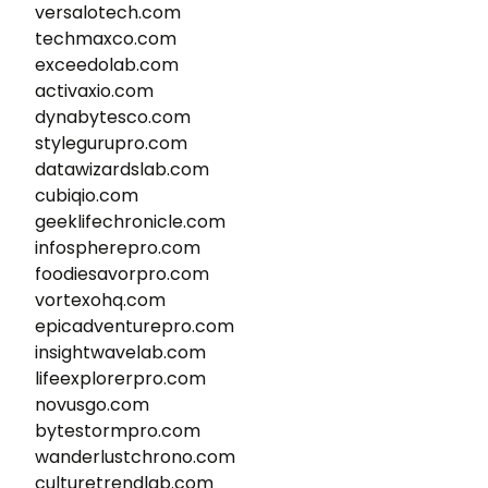
versalotech.com
techmaxco.com
exceedolab.com
activaxio.com
dynabytesco.com
stylegurupro.com
datawizardslab.com
cubiqio.com
geeklifechronicle.com
infospherepro.com
foodiesavorpro.com
vortexohq.com
epicadventurepro.com
insightwavelab.com
lifeexplorerpro.com
novusgo.com
bytestormpro.com
wanderlustchrono.com
culturetrendlab.com