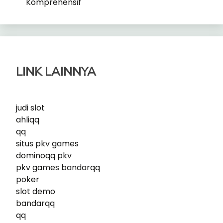
Komprehensif
LINK LAINNYA
judi slot
ahliqq
qq
situs pkv games
dominoqq pkv
pkv games bandarqq
poker
slot demo
bandarqq
qq