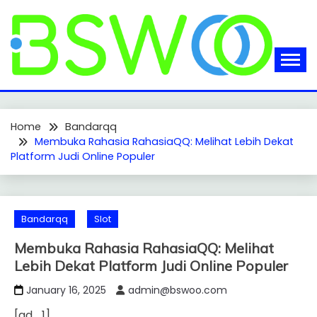
Skip
to
content
Nikmati kemudahan bermain slot gacor di rumah
SLOT GACOR DEPOSIT
dengan deposit pulsa. Mainkan berbagai permainan
seru dengan transaksi yang praktis dan aman.
PULSA: NIKMATI
Home
Bandarqq
KEMUDAHAN BERMAIN
Membuka Rahasia RahasiaQQ: Melihat Lebih Dekat
Platform Judi Online Populer
DI RUMAH
Bandarqq
Slot
Membuka Rahasia RahasiaQQ: Melihat
Lebih Dekat Platform Judi Online Populer
January 16, 2025
admin@bswoo.com
[ad_1]