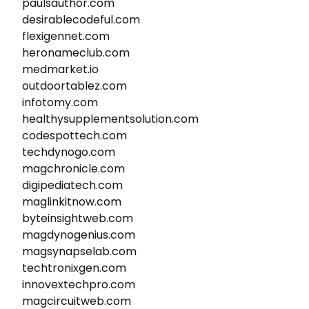
paulsauthor.com
desirablecodeful.com
flexigennet.com
heronameclub.com
medmarket.io
outdoortablez.com
infotomy.com
healthysupplementsolution.com
codespottech.com
techdynogo.com
magchronicle.com
digipediatech.com
maglinkitnow.com
byteinsightweb.com
magdynogenius.com
magsynapselab.com
techtronixgen.com
innovextechpro.com
magcircuitweb.com