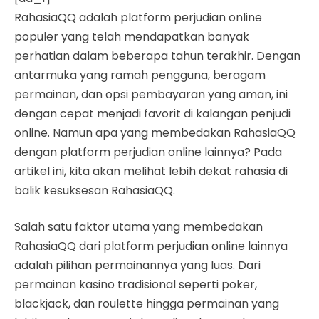
RahasiaQQ adalah platform perjudian online
populer yang telah mendapatkan banyak
perhatian dalam beberapa tahun terakhir. Dengan
antarmuka yang ramah pengguna, beragam
permainan, dan opsi pembayaran yang aman, ini
dengan cepat menjadi favorit di kalangan penjudi
online. Namun apa yang membedakan RahasiaQQ
dengan platform perjudian online lainnya? Pada
artikel ini, kita akan melihat lebih dekat rahasia di
balik kesuksesan RahasiaQQ.
Salah satu faktor utama yang membedakan
RahasiaQQ dari platform perjudian online lainnya
adalah pilihan permainannya yang luas. Dari
permainan kasino tradisional seperti poker,
blackjack, dan roulette hingga permainan yang