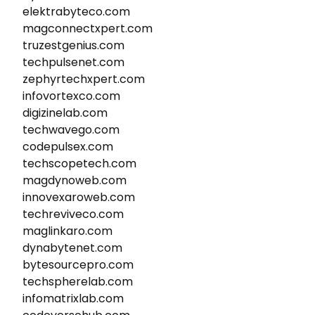
elektrabyteco.com
magconnectxpert.com
truzestgenius.com
techpulsenet.com
zephyrtechxpert.com
infovortexco.com
digizinelab.com
techwavego.com
codepulsex.com
techscopetech.com
magdynoweb.com
innovexaroweb.com
techreviveco.com
maglinkaro.com
dynabytenet.com
bytesourcepro.com
techspherelab.com
infomatrixlab.com