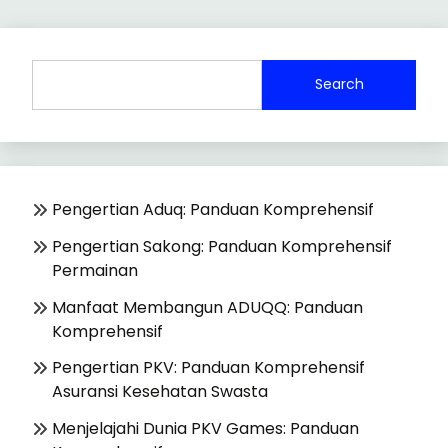
Search
Pengertian Aduq: Panduan Komprehensif
Pengertian Sakong: Panduan Komprehensif
Permainan
Manfaat Membangun ADUQQ: Panduan
Komprehensif
Pengertian PKV: Panduan Komprehensif
Asuransi Kesehatan Swasta
Menjelajahi Dunia PKV Games: Panduan