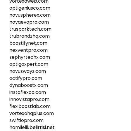
vortexaweb.com
optigeniusco.com
novuspherex.com
novaevopro.com
trusparktech.com
trubrandzhq.com
boostifynet.com
nexventpro.com
zephyrtechx.com
optigoxpert.com
novuswayz.com
actifypro.com
dynaboostx.com
instaflexco.com
innovistapro.com
flexiboostlab.com
vortexohqplus.com
swiftiopro.com
hamilelikbelirtisi.net