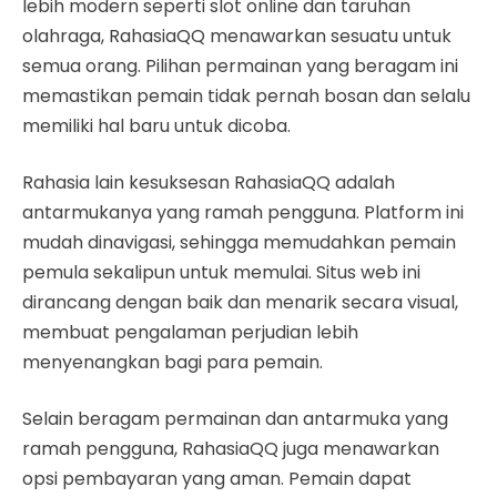
lebih modern seperti slot online dan taruhan
olahraga, RahasiaQQ menawarkan sesuatu untuk
semua orang. Pilihan permainan yang beragam ini
memastikan pemain tidak pernah bosan dan selalu
memiliki hal baru untuk dicoba.
Rahasia lain kesuksesan RahasiaQQ adalah
antarmukanya yang ramah pengguna. Platform ini
mudah dinavigasi, sehingga memudahkan pemain
pemula sekalipun untuk memulai. Situs web ini
dirancang dengan baik dan menarik secara visual,
membuat pengalaman perjudian lebih
menyenangkan bagi para pemain.
Selain beragam permainan dan antarmuka yang
ramah pengguna, RahasiaQQ juga menawarkan
opsi pembayaran yang aman. Pemain dapat