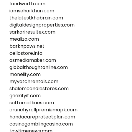
fondworth.com
iamseharkhan.com
thelatestkhabrain.com
digitaldesignproperties.com
sarkariresultex.com
mealizo.com
barknpaws.net
cellostore.info
asmediamaker.com
globalthoughtonline.com
moneiify.com
myyatchrentals.com
shalomcandlestores.com
geekifyit.com
sattamatkaes.com
crunchyrollpremiumapk.com
hondacareprotectplan.com
casinogamblingcasino.com
towtimenews.com