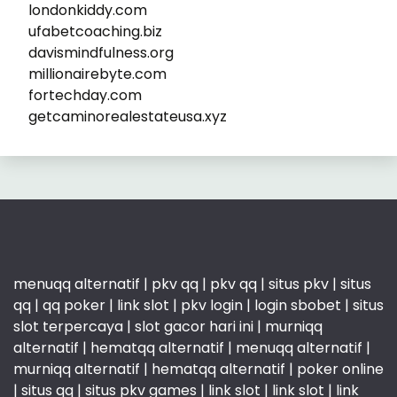
londonkiddy.com
ufabetcoaching.biz
davismindfulness.org
millionairebyte.com
fortechday.com
getcaminorealestateusa.xyz
menuqq alternatif
|
pkv qq
|
pkv qq
|
situs pkv
|
situs
qq
|
qq poker
|
link slot
|
pkv login
|
login sbobet
|
situs
slot terpercaya
|
slot gacor hari ini
|
murniqq
alternatif
|
hematqq alternatif
|
menuqq alternatif
|
murniqq alternatif
|
hematqq alternatif
|
poker online
|
situs qq
|
situs pkv games
|
link slot
|
link slot
|
link